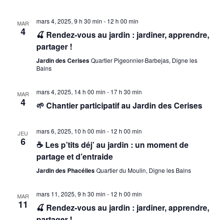
t
e
n
n
mars 4, 2025, 9 h 30 min
-
12 h 00 min
i
MAR
e
r
4
🍒 Rendez-vous au jardin : jardiner, apprendre,
o
z
partager !
u
n
c
n
Jardin des Cerises
Quartier Pigeonnier-Barbejas, Digne les
e
d
Bains
h
d
e
a
mars 4, 2025, 14 h 00 min
-
17 h 30 min
t
MAR
v
e
4
e
🌱 Chantier participatif au Jardin des Cerises
u
.
e
e
mars 6, 2025, 10 h 00 min
-
12 h 00 min
JEU
s
6
t
☕ Les p’tits déj’ au jardin : un moment de
é
partage et d’entraide
n
v
Jardin des Phacélies
Quartier du Moulin, Digne les Bains
è
a
mars 11, 2025, 9 h 30 min
-
12 h 00 min
MAR
n
11
v
🍒 Rendez-vous au jardin : jardiner, apprendre,
e
partager !