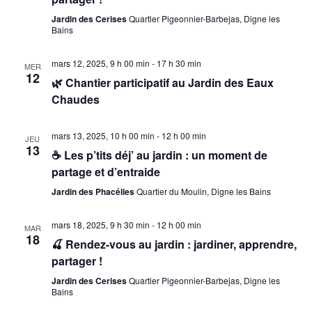
m
i
Jardin des Cerises
Quartier Pigeonnier-Barbejas, Digne les
Bains
e
g
n
mars 12, 2025, 9 h 00 min
-
17 h 30 min
MER
t
a
12
🌿 Chantier participatif au Jardin des Eaux
Chaudes
t
mars 13, 2025, 10 h 00 min
-
12 h 00 min
i
JEU
13
☕ Les p’tits déj’ au jardin : un moment de
o
partage et d’entraide
Jardin des Phacélies
Quartier du Moulin, Digne les Bains
n
mars 18, 2025, 9 h 30 min
-
12 h 00 min
MAR
d
18
🍒 Rendez-vous au jardin : jardiner, apprendre,
partager !
e
Jardin des Cerises
Quartier Pigeonnier-Barbejas, Digne les
Bains
v