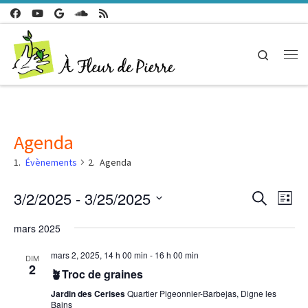
Passer au contenu
Search
Me
Agenda
Évènements
Agenda
n
3/2/2025
 - 
3/25/2025
R
R
L
e
a
S
i
c
e
mars 2025
é
s
v
h
l
t
e
mars 2, 2025, 14 h 00 min
-
16 h 00 min
i
e
c
DIM
e
r
2
c
🪴Troc de graines
g
c
t
h
h
Jardin des Cerises
Quartier Pigeonnier-Barbejas, Digne les
i
a
Bains
e
o