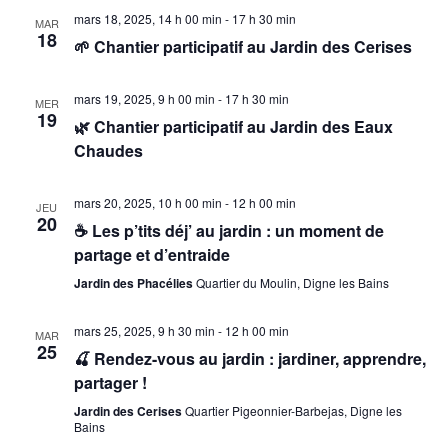
u
mars 18, 2025, 14 h 00 min
-
17 h 30 min
MAR
18
🌱 Chantier participatif au Jardin des Cerises
e
mars 19, 2025, 9 h 00 min
-
17 h 30 min
MER
s
19
🌿 Chantier participatif au Jardin des Eaux
Chaudes
É
v
mars 20, 2025, 10 h 00 min
-
12 h 00 min
JEU
20
☕ Les p’tits déj’ au jardin : un moment de
è
partage et d’entraide
Jardin des Phacélies
Quartier du Moulin, Digne les Bains
n
mars 25, 2025, 9 h 30 min
-
12 h 00 min
e
MAR
25
🍒 Rendez-vous au jardin : jardiner, apprendre,
m
partager !
Jardin des Cerises
Quartier Pigeonnier-Barbejas, Digne les
e
Bains