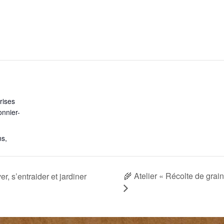
rises
onnier-
ns
,
🌾 Atelier « Récolte de grai
er, s’entraider et jardiner