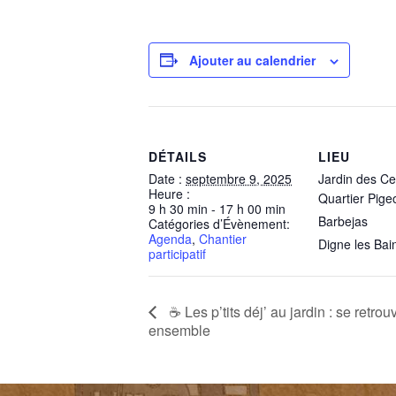
a
h
m
ar
c
at
ail
ta
e
s
g
Ajouter au calendrier
b
A
er
o
p
o
p
DÉTAILS
LIEU
k
Date :
septembre 9, 2025
Jardin des Ce
Heure :
Quartier Pige
9 h 30 min - 17 h 00 min
Barbejas
Catégories d’Évènement:
Agenda
,
Chantier
Digne les Bai
participatif
☕ Les p’tits déj’ au jardin : se retrouv
ensemble