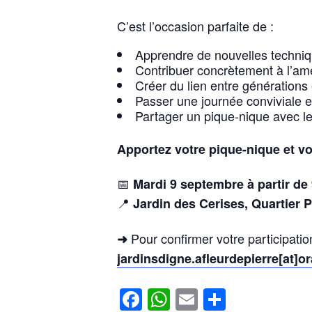
C’est l’occasion parfaite de :
Apprendre de nouvelles techniq
Contribuer concrètement à l’a
Créer du lien entre générations 
Passer une journée conviviale en
Partager un pique-nique avec le
Apportez votre pique-nique et v
📅
Mardi 9 septembre à partir de
📍
Jardin des Cerises, Quartier 
Pour confirmer votre participatio
➜
jardinsdigne.afleurdepierre[at]or
F
W
E
P