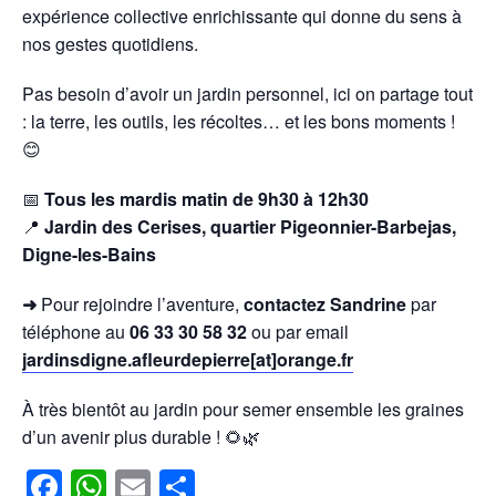
expérience collective enrichissante qui donne du sens à
nos gestes quotidiens.
Pas besoin d’avoir un jardin personnel, ici on partage tout
: la terre, les outils, les récoltes… et les bons moments !
😊
📅
Tous les mardis matin de 9h30 à 12h30
📍
Jardin des Cerises, quartier Pigeonnier-Barbejas,
Digne-les-Bains
➜
Pour rejoindre l’aventure,
contactez Sandrine
par
téléphone au
06 33 30 58 32
ou par email
jardinsdigne.afleurdepierre[at]orange.fr
À très bientôt au jardin pour semer ensemble les graines
d’un avenir plus durable ! 🌻🌿
F
W
E
P