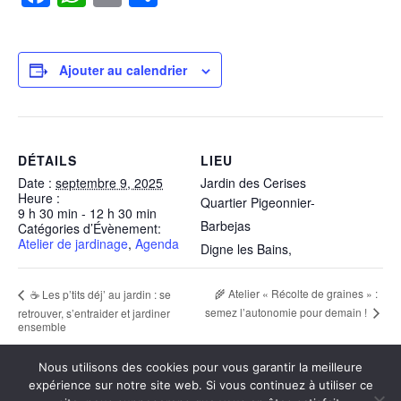
a
h
m
ar
c
at
ail
ta
e
s
g
Ajouter au calendrier
b
A
er
o
p
o
p
DÉTAILS
LIEU
k
Date :
septembre 9, 2025
Jardin des Cerises
Heure :
Quartier Pigeonnier-
9 h 30 min - 12 h 30 min
Barbejas
Catégories d’Évènement:
Atelier de jardinage
,
Agenda
Digne les Bains
,
🌾 Atelier « Récolte de graines » :
☕ Les p’tits déj’ au jardin : se
semez l’autonomie pour demain !
retrouver, s’entraider et jardiner
ensemble
Nous utilisons des cookies pour vous garantir la meilleure
expérience sur notre site web. Si vous continuez à utiliser ce