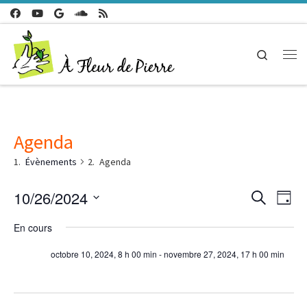
Passer au contenu
Search
Me
Agenda
Évènements
Agenda
n
10/26/2024
R
R
J
e
a
S
o
c
e
En cours
é
u
v
h
l
r
e
octobre 10, 2024, 8 h 00 min
-
novembre 27, 2024, 17 h 00 min
i
e
c
r
c
g
c
t
h
h
i
a
e
o