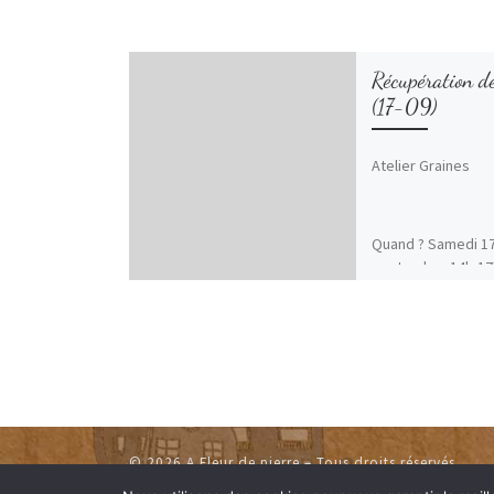
Récupération d
(17-09)
Atelier Graines
Quand ? Samedi 1
septembre 14h-17
Jardin des Cerises
Thermes à digne) 
Pour tous et toute
adhérent.es d’A Fl
Pierre et les dign
qui ? Atelier animé
Francis, bénévole 
de Pierre
© 2026
A Fleur de pierre
– Tous droits réservés
Pourquoi ?…
Read