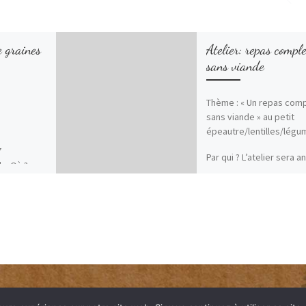
e graines
Atelier: repas comple
sans viande
Thème : « Un repas comp
sans viande » au petit
épeautre/lentilles/légu
7
Par qui ? L’atelier sera a
h Où ?
par Claire Tardan,
 (route des
naturopathe à Digne.
Pour qui ?
Vous la connaissez peut
s les
car elle est déjà venue 
eur de
des conférences lors d
ois .es Par
Jardins en fête » .
 par
à A Fleur
Pourquoi :
Pour apprendre à assoc
 the rest
Read the rest