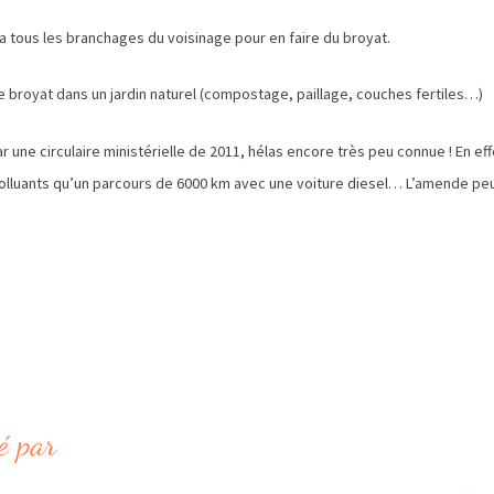
a tous les branchages du voisinage pour en faire du broyat.
ce broyat dans un jardin naturel (compostage, paillage, couches fertiles…)
ar une circulaire ministérielle de 2011, hélas encore très peu connue ! En eff
e polluants qu’un parcours de 6000 km avec une voiture diesel… L’amende peu
é par