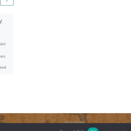
t
Meilleurs voeux 2016
Meilleurs Voeux en cette
année de joie !
let
mes
nimé
-être
pour
e »
ier …