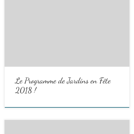
Des stands et ateliers à partir de 13h
(1) Accueil par les bénévoles d’À Fleur de Pierre (AFdP) : plan de la
fête, renseignements, distribution programmes, vente badges,
adhésions
(2) Concours d’épouvantails – jusqu’à 16h30
(3) Troc de plants et graines : identifiez vos plants et vos semences
reproductibles, apportez, …
Read the rest
Le Programme de Jardins en Fête
2018 !