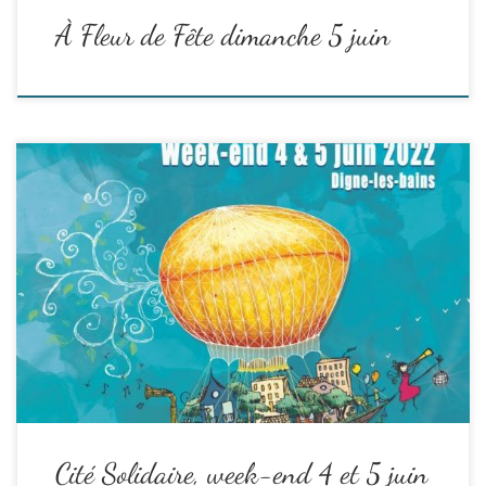
À Fleur de Fête dimanche 5 juin
Le week-end des 4 et 5 juin s’annonce comme un grand week-end
de fête !
La grande journée festive Cité Solidaire aura lieu le samedi 4 juin
en centre ville de 9 à minuit.
Le lendemain on remet le couvert avec À Fleur de Fête le
dimanche 5 juin de …
Read the rest
Cité Solidaire, week-end 4 et 5 juin