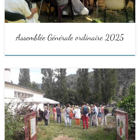
Assemblée Générale ordinaire 2025
L’assemblée générale 2024 d’À Fleur de Pierre a eu lieu le samedi
6 juillet, de 9h30 à 13h au jardin des Cerises, quartier du
Pigeonnier, Digne-les-bains !
L’AG a été le moment de rassembler les adhérent.es de Digne et
Manosque, d’aborder ensemble l’année écoulée, de discuter des
perspectives pour la …
Read the rest