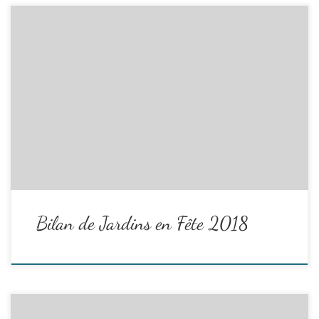
Bilan Jardins en fête 2018
Avant de passer aux prochains « Jardins en Fête », qui, nous
l’espérons, se feront avec vous, nous voulions avoir vos retours sur
cette journée et son organisation. Ainsi des fiches « Enquête de
satisfaction » et une discussion lors de l’Assemblée Générale de
l’association …
Read the rest
Bilan de Jardins en Fête 2018