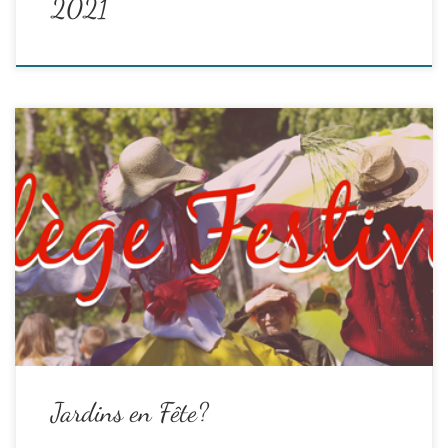
2021
Jardins en Fête, solidaire du Festival » Cité Solidaire » est reporté
en automne…
Le collège Festivité a pour vocation de proposer et d’organiser
des moments festifs avec l’aide des salarié.es de l’association.
Adhérent.es de tous jardins, rencontrez-vous pour programmer
une jolie fête de printemps !!
La …
Read the rest
Jardins en Fête?