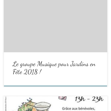
Oyé, Oyé, Oyé !!!
De la musique au programme pour une fête réussie !
Un démarrage en fanfare pour les dernières invitations : 11h, Brass
Band sur le marché de Digne
Pour animer l’après midi, de la musique avec et pour les habitants
du quartier :
14h15-17h, avec les ensembles du Conservatoire : …
Read the
rest
Le groupe Musique pour Jardins en
Fête 2018 !