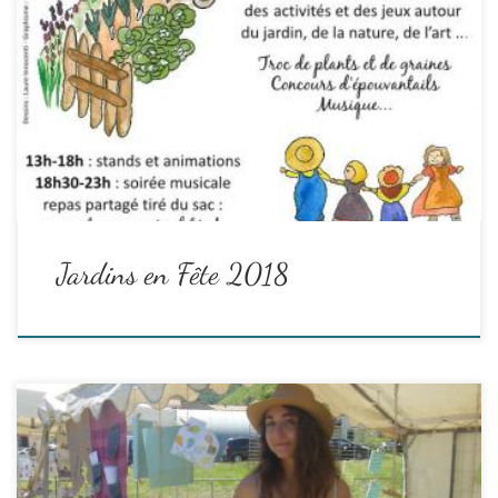
Venez à Jardins en Fête
le samedi 12 mai 2018 de 13h à 23 h
au Jardin Solidaire des Cerises,
Quartier du Pigeonnier à Digne-les-Bains.
Les bénévoles d’A Fleur de Pierre, mais aussi d’associations
partenaires,se sont mobilisé.es pour que cette fête ait lieu.
Merci à toutes et à tous !!…
Read the rest
Jardins en Fête 2018
Lors de Jardins en Fête 2017, un atelier écriture animé par des
bénévoles a eu lieu avec des échanges de lettres et